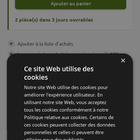
Ajouter au panier
2 pièce(s) dans 3 jours ouvrables
Ajouter à la liste d'achats
Ajouter à la liste d'achats
Louez maintenant et économisez jusqu'à 40%
×
Ce site Web utilise des
cookies
Caractéristiques
Description
Notre site Web utilise des cookies pour
améliorer l'expérience utilisateur. En
utilisant notre site Web, vous acceptez
tous les cookies conformément à notre
SKU
23168
Politique relative aux cookies. Certains de
ces cookies peuvent collecter des données
Nom de
ENYO
personnelles et celles-ci peuvent être
produit
utilisées pour des publicités