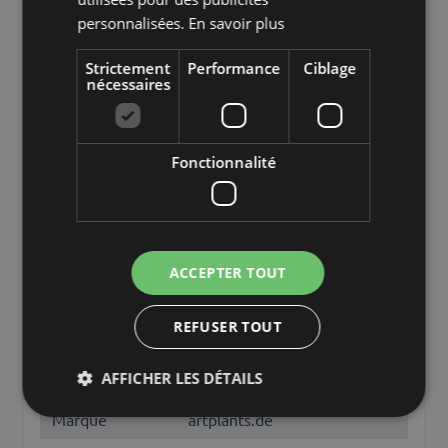
Type de
personnalisées.
En savoir plus
graminée
produit
Strictement
Performance
Ciblage
Type de
nécessaires
produit
Zuckerrohr
spécifique
Fonctionnalité
caractéristiques
seulement des brins d'herbe
Fixation
pot d'intérieur
Couleur
Vert
ACCEPTER TOUT
Hauteur /
210
Longueur (cm)
REFUSER TOUT
canne à sucre, saccharum
autres noms
AFFICHER LES DÉTAILS
officinarum, canna à sucre
Marque
artplants.de