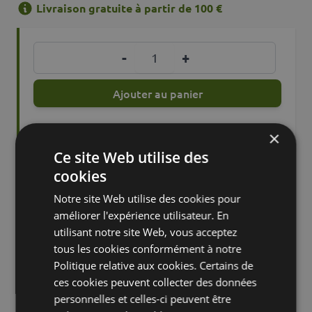
Livraison gratuite à partir de 100 €
Quantité
-
+
Ajouter au panier
Disponible dans 5 jours ouvrables
×
Ce site Web utilise des
cookies
Ajouter à la liste d'achats
Ajouter à la liste d'achats
Notre site Web utilise des cookies pour
Louez maintenant et économisez jusqu'à 40%
améliorer l'expérience utilisateur. En
utilisant notre site Web, vous acceptez
tous les cookies conformément à notre
Politique relative aux cookies. Certains de
Caractéristiques
Description
ces cookies peuvent collecter des données
personnelles et celles-ci peuvent être