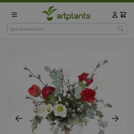
Aller au contenu
Cart
Mon comp
Que cherches-tu ?