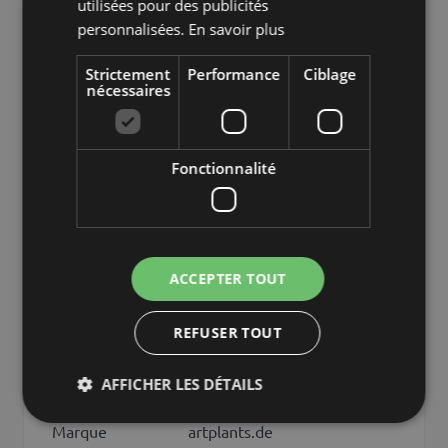
utilisées pour des publicités
personnalisées.
En savoir plus
SKU
91872
Strictement
Performance
Ciblage
Nom de
nécessaires
FUYUMI
produit
Type de
bouquet
produit
Fonctionnalité
caractéristiques
mélangé, avec fleurs
Fixation
tige
ACCEPTER TOUT
Couleur
Rouge
Hauteur /
REFUSER TOUT
60
Longueur (cm)
AFFICHER LES DÉTAILS
Saison
Hiver
Marque
artplants.de